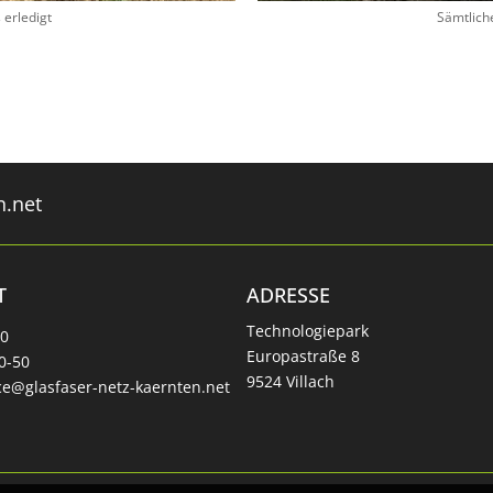
 erledigt
Sämtlich
n.net
T
ADRESSE
Technologiepark
70
Europastraße 8
0-50
9524 Villach
ice@glasfaser-netz-kaernten.net