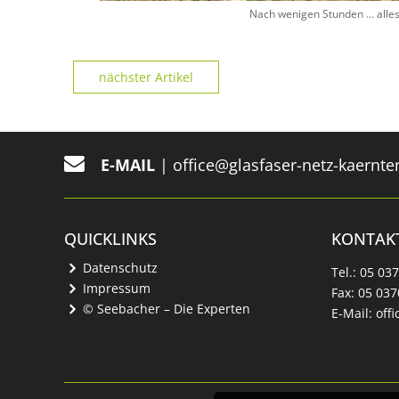
Nach wenigen Stunden … alles
nächster Artikel
E-MAIL
|
office@glasfaser-netz-kaernte
QUICKLINKS
KONTAK
Datenschutz
Tel.:
05 03
Impressum
Fax:
05 037
© Seebacher – Die Experten
E-Mail:
off