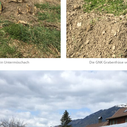
 in Untermöschach
Die GNK Grabenfräse ver