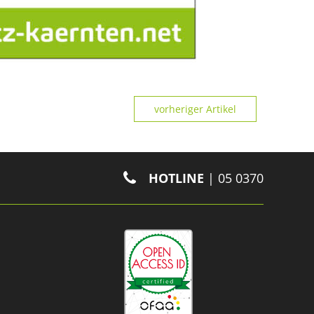
vorheriger Artikel
HOTLINE
| 05 0370