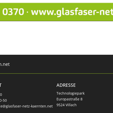
n.net
T
ADRESSE
Technologiepark
70
Europastraße 8
0-50
9524 Villach
ice@glasfaser-netz-kaernten.net