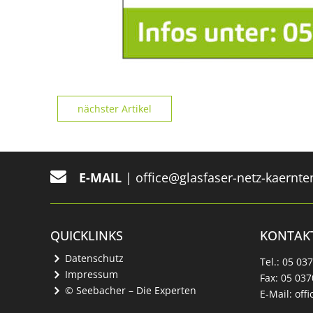
nächster Artikel
E-MAIL
|
office@glasfaser-netz-kaernte
QUICKLINKS
KONTAK
Datenschutz
Tel.:
05 03
Impressum
Fax:
05 037
© Seebacher – Die Experten
E-Mail:
off